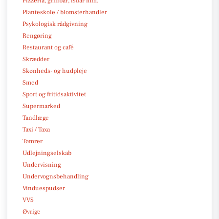
Pizzeria, grillbar, isbar mm.
Planteskole / blomsterhandler
Psykologisk rådgivning
Rengøring
Restaurant og café
Skrædder
Skønheds- og hudpleje
Smed
Sport og fritidsaktivitet
Supermarked
Tandlæge
Taxi / Taxa
Tømrer
Udlejningselskab
Undervisning
Undervognsbehandling
Vinduespudser
VVS
Øvrige