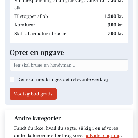
Vinduespudsning altan glas væg. Cirka 15
750 kr.
stk
Tilstoppet afløb
1.200 kr.
Komfurer
900 kr.
Skift af armatur i bruser
700 kr.
Opret en opgave
Der skal medbringes det relevante værktøj
Modtag bud gratis
Andre kategorier
Fandt du ikke, hvad du søgte, så kig i en af vores
andre kategorier eller brug vores
udvidet søgning
.