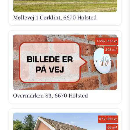
Møllevej 1 Gørklint, 6670 Holsted
1.595.000 kr
2
208 m
Overmarken 83, 6670 Holsted
875.000 kr
2
99 m