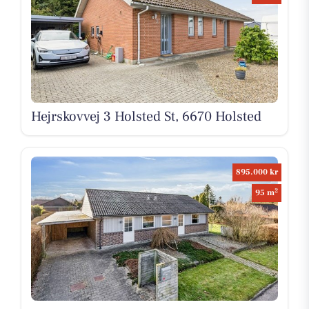
Hejrskovvej 3 Holsted St, 6670 Holsted
895.000 kr
2
95 m