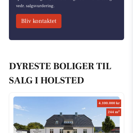
vedr. salgsvurdering.
Bliv kontaktet
DYRESTE BOLIGER TIL
SALG I HOLSTED
4.100.000 kr
2
244 m