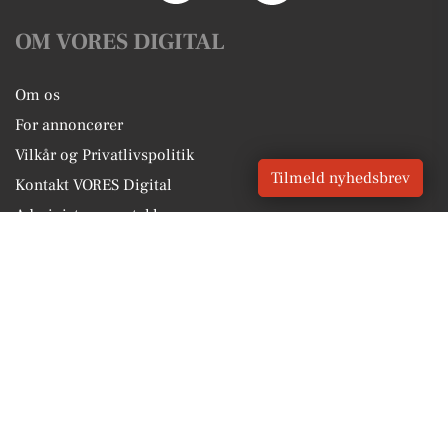
OM VORES DIGITAL
Om os
For annoncører
Vilkår og Privatlivspolitik
Tilmeld nyhedsbrev
Kontakt VORES Digital
Administrer samtykke
GENVEJE
Seneste nyt fra Holsted
Vores lokale erhverv
Kalenderen for Holsted
Fakta om Holsted