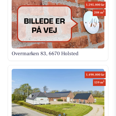
1.595.000 kr
2
208 m
Overmarken 83, 6670 Holsted
1.498.000 kr
2
159 m