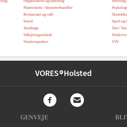
kring
Organisation og forening
Piercing 
Planteskole / blomsterhandler
Psykolog
Restaurant og café
Skrædde
Smed
Sport og f
Tandlæge
Taxi / Tax
Udlejningselskab
Undervis
Vinduespudser
VVS
VORES
Holsted
GENVEJE
BLI