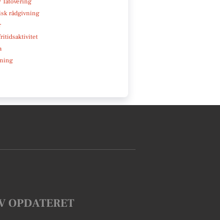
/ Tatovering
isk rådgivning
r
ritidsaktivitet
a
ning
V OPDATERET