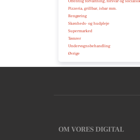
Offentlig forvaltning, forsvar og socialsi
Pizzeria, grillbar, isbar mm.
Rengøring
Skønheds- og hudpleje
Supermarked
Tømrer
Undervognsbehandling
Øvrige
OM VORES DIGITAL