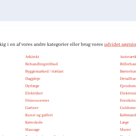
kig i en af vores andre kategorier eller brug vores
udvidet søgni
Arkitekt
Autoværk
Behandlingstilbud
Bilforha
Byggemarked / trælast
Børneha
Dagpleje
Detailha
Dyrlæge
Ejendom
Elektriker
Elektroni
Fitnesscenter
Forsikri
Gartner
Guldsmed
Kunst og galleri
Købmand
Køreskole
Læge
Massage
Murer