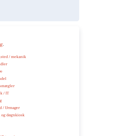
ng
.
sted / mekanik
ndler
ve
ndel
smægler
k / IT
ng
 / Urmager
 og døgnkiosk