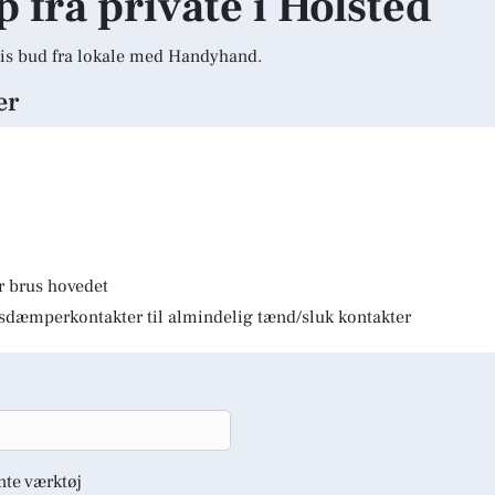
p fra private i Holsted
is bud fra lokale med Handyhand.
er
r brus hovedet
lysdæmperkontakter til almindelig tænd/sluk kontakter
nte værktøj