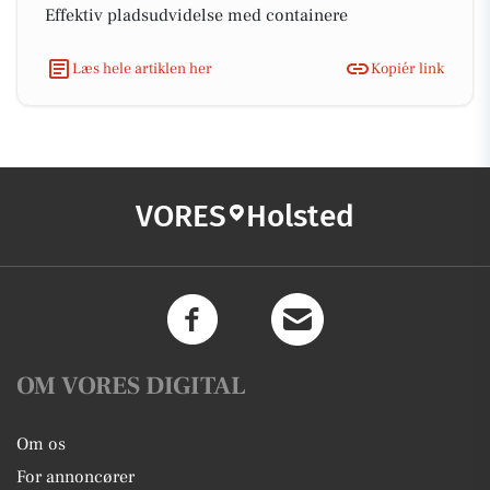
Effektiv pladsudvidelse med containere
Læs hele artiklen her
Kopiér link
VORES
Holsted
OM VORES DIGITAL
Om os
For annoncører