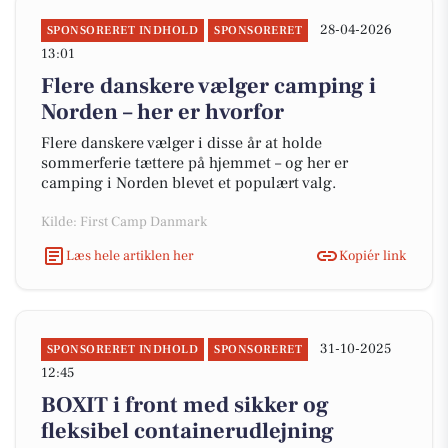
28-04-2026
SPONSORERET INDHOLD
SPONSORERET
13:01
Flere danskere vælger camping i
Norden – her er hvorfor
Flere danskere vælger i disse år at holde
sommerferie tættere på hjemmet – og her er
camping i Norden blevet et populært valg.
Kilde: First Camp Danmark
Læs hele artiklen her
Kopiér link
31-10-2025
SPONSORERET INDHOLD
SPONSORERET
12:45
BOXIT i front med sikker og
fleksibel containerudlejning