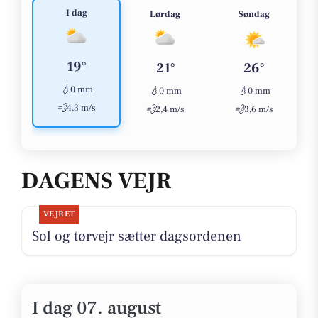
I dag
Lørdag
Søndag
19°
21°
26°
💧
0 mm
💧
💧
0 mm
0 mm
💨
4,3 m/s
💨
💨
2,4 m/s
3,6 m/s
DAGENS VEJR
VEJRET
Sol og tørvejr sætter dagsordenen
I dag 07. august