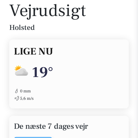
Vejrudsigt
Holsted
LIGE NU
19°
💧
0 mm
💨
5,6 m/s
De næste 7 dages vejr