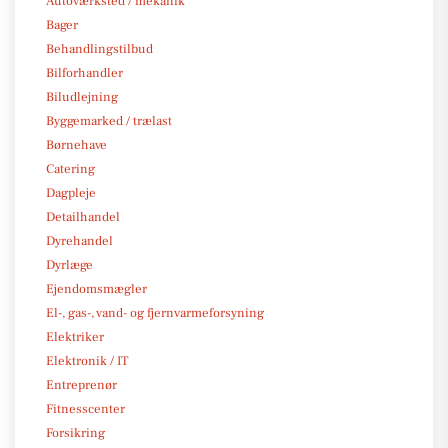
Autoværksted / mekanik
Bager
Behandlingstilbud
Bilforhandler
Biludlejning
Byggemarked / trælast
Børnehave
Catering
Dagpleje
Detailhandel
Dyrehandel
Dyrlæge
Ejendomsmægler
El-, gas-, vand- og fjernvarmeforsyning
Elektriker
Elektronik / IT
Entreprenør
Fitnesscenter
Forsikring