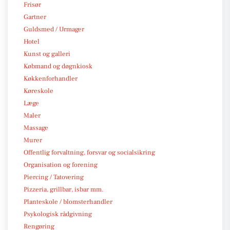
Frisør
Gartner
Guldsmed / Urmager
Hotel
Kunst og galleri
Købmand og døgnkiosk
Køkkenforhandler
Køreskole
Læge
Maler
Massage
Murer
Offentlig forvaltning, forsvar og socialsikring
Organisation og forening
Piercing / Tatovering
Pizzeria, grillbar, isbar mm.
Planteskole / blomsterhandler
Psykologisk rådgivning
Rengøring