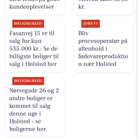
kundeoplevelser
kr.
BOLIGMARKED
JOBNYT
Fasanvej 15 er til
Bliv
salg for kun
procesoperatør på
535.000 kr.: Se de
aftenhold i
billigste boliger til
fødevareproduktio
salg i Holsted her
n nær Holsted
BOLIGMARKED
Nørregade 26 og 2
andre boliger er
kommet til salg
denne uge i
Holsted - se
boligerne her.