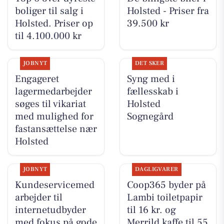
boliger til salg i
Holsted - Priser fra
Holsted. Priser op
39.500 kr
til 4.100.000 kr
JOBNYT
DET SKER
Engageret
Syng med i
lagermedarbejder
fællesskab i
søges til vikariat
Holsted
med mulighed for
Sognegård
fastansættelse nær
Holsted
JOBNYT
DAGLIGVARER
Kundeservicemed
Coop365 byder på
arbejder til
Lambi toiletpapir
internetudbyder
til 16 kr. og
med fokus på gode
Merrild kaffe til 55