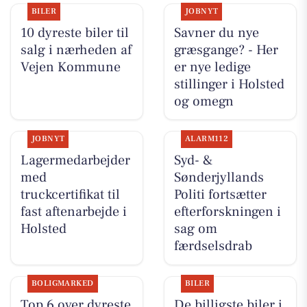
BILER
JOBNYT
10 dyreste biler til
Savner du nye
salg i nærheden af
græsgange? - Her
Vejen Kommune
er nye ledige
stillinger i Holsted
og omegn
JOBNYT
ALARM112
Lagermedarbejder
Syd- &
med
Sønderjyllands
truckcertifikat til
Politi fortsætter
fast aftenarbejde i
efterforskningen i
Holsted
sag om
færdselsdrab
BOLIGMARKED
BILER
Top 6 over dyreste
De billigste biler i