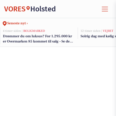
VORES
Holsted
Seneste nyt ›
4 timer siden |
BOLIGMARKED
12 timer siden |
VEJRET
Drømmer du om luksus? For 1.295.000 kr
Solrig dag med kølig 
er Overmarken 85 kommet til salg - Se den
og de dyreste boliger til salg her