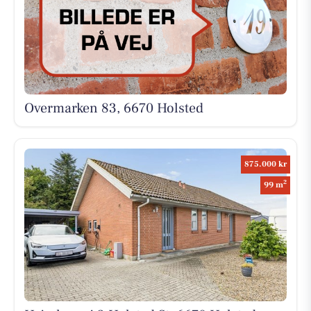
Overmarken 83, 6670 Holsted
875.000 kr
2
99 m