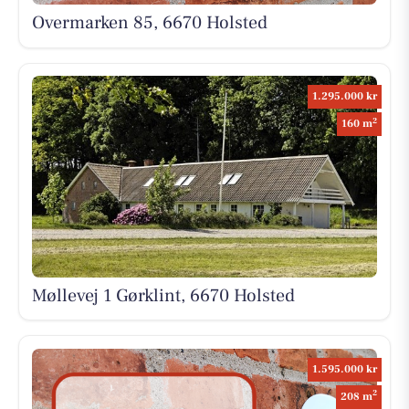
Overmarken 85, 6670 Holsted
1.295.000 kr
2
160 m
Møllevej 1 Gørklint, 6670 Holsted
1.595.000 kr
2
208 m