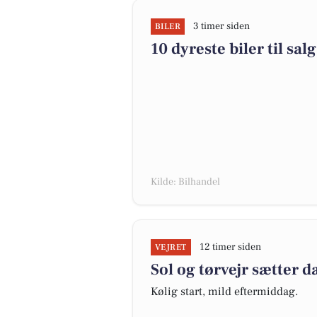
3 timer siden
BILER
10 dyreste biler til s
Kilde: Bilhandel
12 timer siden
VEJRET
Sol og tørvejr sætter 
Kølig start, mild eftermiddag.