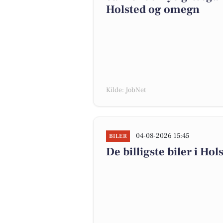
Holsted og omegn
Kilde: JobNet
04-08-2026 15:45
BILER
De billigste biler i Hol