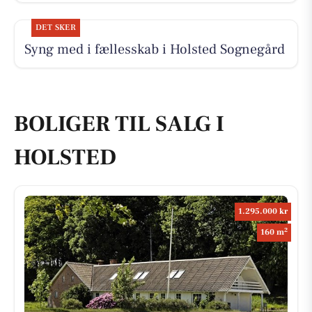
DET SKER
Syng med i fællesskab i Holsted Sognegård
BOLIGER TIL SALG I
HOLSTED
1.295.000 kr
2
160 m