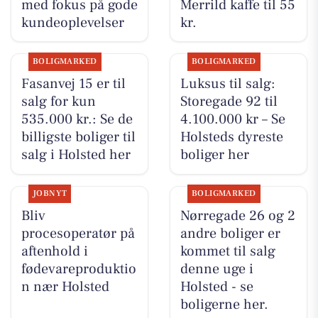
med fokus på gode
Merrild kaffe til 55
kundeoplevelser
kr.
BOLIGMARKED
BOLIGMARKED
Fasanvej 15 er til
Luksus til salg:
salg for kun
Storegade 92 til
535.000 kr.: Se de
4.100.000 kr – Se
billigste boliger til
Holsteds dyreste
salg i Holsted her
boliger her
JOBNYT
BOLIGMARKED
Bliv
Nørregade 26 og 2
procesoperatør på
andre boliger er
aftenhold i
kommet til salg
fødevareproduktio
denne uge i
n nær Holsted
Holsted - se
boligerne her.