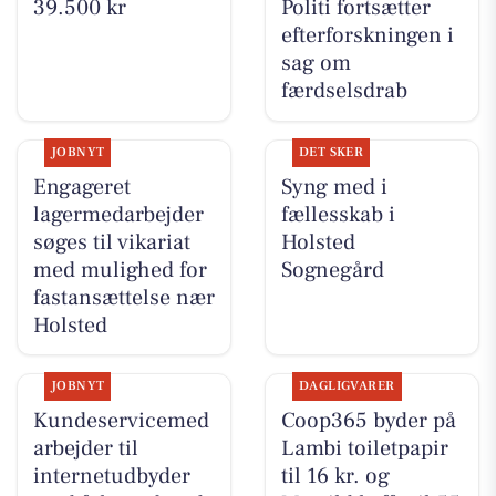
39.500 kr
Politi fortsætter
efterforskningen i
sag om
færdselsdrab
JOBNYT
DET SKER
Engageret
Syng med i
lagermedarbejder
fællesskab i
søges til vikariat
Holsted
med mulighed for
Sognegård
fastansættelse nær
Holsted
JOBNYT
DAGLIGVARER
Kundeservicemed
Coop365 byder på
arbejder til
Lambi toiletpapir
internetudbyder
til 16 kr. og