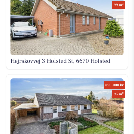
2
99 m
Hejrskovvej 3 Holsted St, 6670 Holsted
895.000 kr
2
95 m