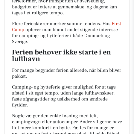
ferieformer, hvor transporten er overskuelig,
budgettet er lettere at gennemskue, og dagene kan
tages i et roligere tempo.
Flere ferieaktører mærker samme tendens. Hos
First
Camp
oplever man blandt andet stigende interesse
for camping- og hytteferier i både Danmark og
Sverige.
Ferien behøver ikke starte i en
lufthavn
For mange begynder ferien allerede, når bilen bliver
pakket.
Camping- og hytteferie giver mulighed for at tage
afsted i sit eget tempo, uden lange lufthavnskøer,
faste afgangstider og usikkerhed om ændrede
flytider.
Nogle vælger den enkle løsning med telt,
campingvogn eller autocamper. Andre vil gerne have
lidt mere komfort i en hytte. Fælles for mange er
ønsket om en ferie, hvor der er plads til både frihed,