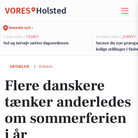
VORES
Holsted
Seneste nyt ›
1 time siden |
VEJRET
19 timer siden |
JOBNYT
Sol og tørvejr sætter dagsordenen
Savner du nye græsga
ledige stillinger i Ho
Flere danskere tænker anderledes om sommerferien i år
ARTIKLER
Erhverv
Flere danskere
tænker anderledes
om sommerferien
i år