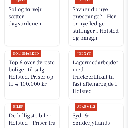
VEJRET
JOBNYT
Sol og tørvejr
Savner du nye
sætter
græsgange? - Her
dagsordenen
er nye ledige
stillinger i Holsted
og omegn
BOLIGMARKED
JOBNYT
Top 6 over dyreste
Lagermedarbejder
boliger til salg i
med
Holsted. Priser op
truckcertifikat til
til 4.100.000 kr
fast aftenarbejde i
Holsted
BILER
ALARM112
De billigste biler i
Syd- &
Holsted - Priser fra
Sønderjyllands