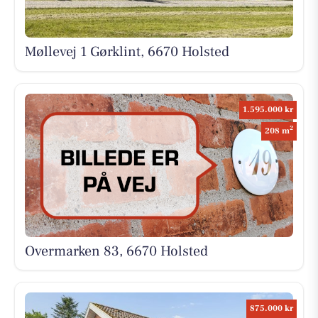
Møllevej 1 Gørklint, 6670 Holsted
1.595.000 kr
2
208 m
Overmarken 83, 6670 Holsted
875.000 kr