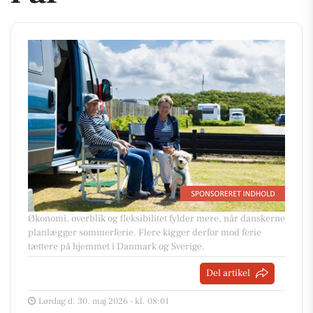
Økonomi, overblik og fleksibilitet fylder mere, når danskerne
planlægger sommerferie. Flere kigger derfor mod ferie
tættere på hjemmet i Danmark og Sverige.
Del artikel
Lørdag d. 30. maj 2026 - kl. 08:01