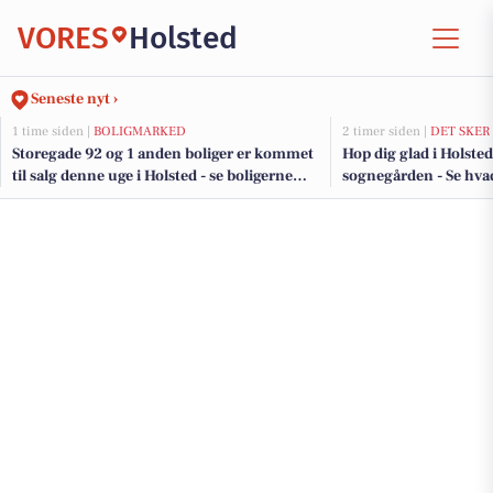
VORES
Holsted
Seneste nyt ›
1 time siden |
BOLIGMARKED
2 timer siden |
DET SKER
Storegade 92 og 1 anden boliger er kommet
Hop dig glad i Holsted
til salg denne uge i Holsted - se boligerne
sognegården - Se hvad 
her.
den kommende uge