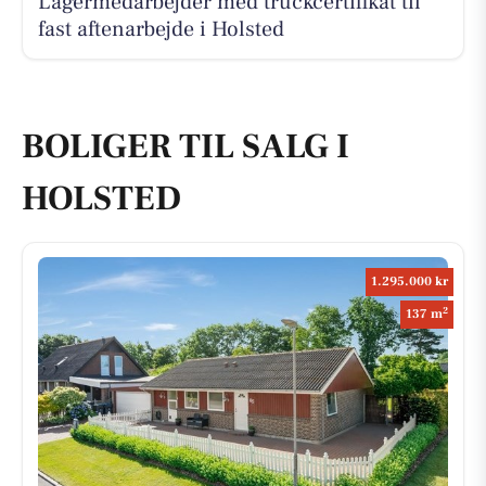
Lagermedarbejder med truckcertifikat til
fast aftenarbejde i Holsted
BOLIGER TIL SALG I
HOLSTED
1.295.000 kr
2
137 m