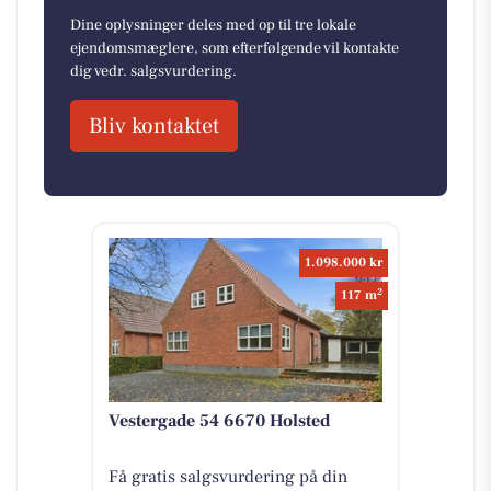
Dine oplysninger deles med op til tre lokale
ejendomsmæglere, som efterfølgende vil kontakte
dig vedr. salgsvurdering.
Bliv kontaktet
1.098.000 kr
2
117 m
Vestergade 54 6670 Holsted
Få gratis salgsvurdering på din