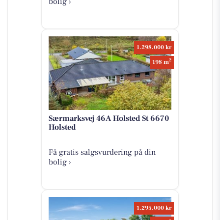
bolig ›
1.298.000 kr
2
198 m
Særmarksvej 46A Holsted St 6670
Holsted
Få gratis salgsvurdering på din
bolig ›
1.295.000 kr