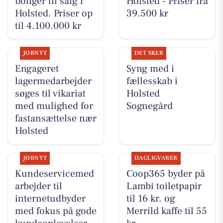
boliger til salg i
Holsted - Priser fra
Holsted. Priser op
39.500 kr
til 4.100.000 kr
JOBNYT
DET SKER
Engageret
Syng med i
lagermedarbejder
fællesskab i
søges til vikariat
Holsted
med mulighed for
Sognegård
fastansættelse nær
Holsted
JOBNYT
DAGLIGVARER
Kundeservicemed
Coop365 byder på
arbejder til
Lambi toiletpapir
internetudbyder
til 16 kr. og
med fokus på gode
Merrild kaffe til 55