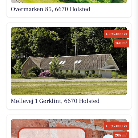
Overmarken 85, 6670 Holsted
1.295.000 kr
2
160 m
Møllevej 1 Gørklint, 6670 Holsted
1.595.000 kr
2
208 m