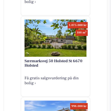
bolig ›
1.075.000 kr
2
188 m
Særmarksvej 50 Holsted St 6670
Holsted
Få gratis salgsvurdering på din
bolig ›
998.000 kr