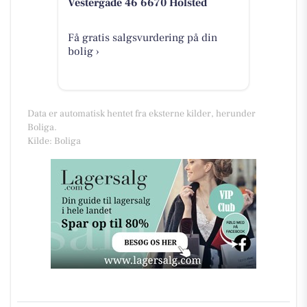
Vestergade 46 6670 Holsted
Få gratis salgsvurdering på din
bolig ›
Data er automatisk hentet fra eksterne kilder, herunder
Boliga.
Kilde: Boliga