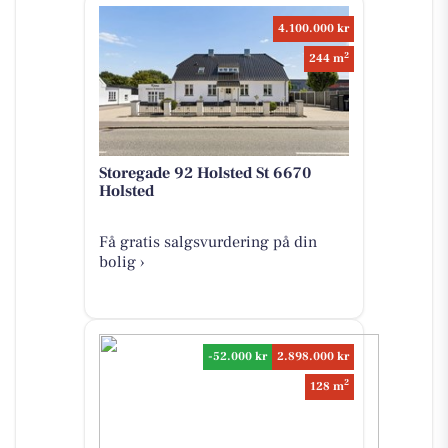
4.100.000 kr
2
244 m
Storegade 92 Holsted St 6670
Holsted
Få gratis salgsvurdering på din
bolig ›
-52.000 kr
2.898.000 kr
2
128 m