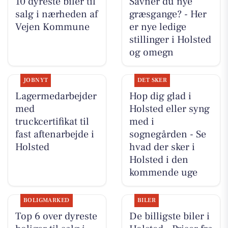
10 dyreste biler til
Savner du nye
salg i nærheden af
græsgange? - Her
Vejen Kommune
er nye ledige
stillinger i Holsted
og omegn
JOBNYT
DET SKER
Lagermedarbejder
Hop dig glad i
med
Holsted eller syng
truckcertifikat til
med i
fast aftenarbejde i
sognegården - Se
Holsted
hvad der sker i
Holsted i den
kommende uge
BOLIGMARKED
BILER
Top 6 over dyreste
De billigste biler i