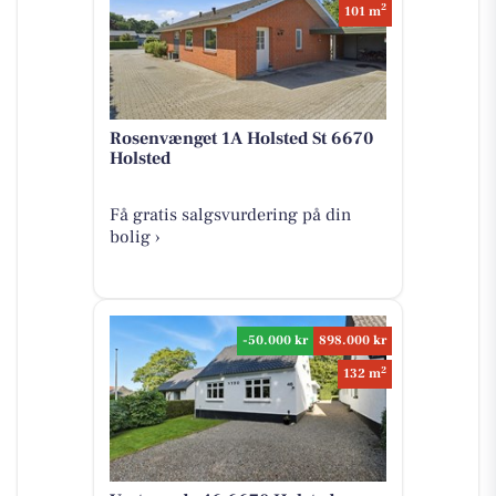
2
101 m
Rosenvænget 1A Holsted St 6670
Holsted
Få gratis salgsvurdering på din
bolig ›
-50.000 kr
898.000 kr
2
132 m