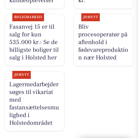
kundeoplevelser
kr.
BOLIGMARKED
JOBNYT
Fasanvej 15 er til
Bliv
salg for kun
procesoperatør på
535.000 kr.: Se de
aftenhold i
billigste boliger til
fødevareproduktio
salg i Holsted her
n nær Holsted
JOBNYT
Lagermedarbejder
søges til vikariat
med
fastansættelsesmu
lighed i
Holstedområdet