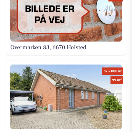
Overmarken 83, 6670 Holsted
875.000 kr
2
99 m