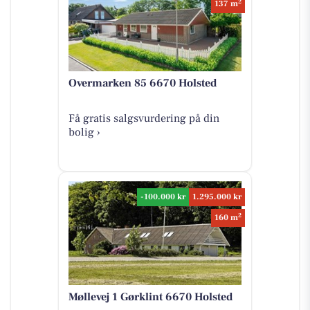
2
137 m
Overmarken 85 6670 Holsted
Få gratis salgsvurdering på din
bolig ›
-100.000 kr
1.295.000 kr
2
160 m
Møllevej 1 Gørklint 6670 Holsted