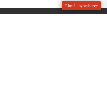
Tilmeld nyhedsbrev
VORES
Holsted
OM VORES DIGITAL
Om os
For annoncører
Vilkår og Privatlivspolitik
Kontakt VORES Digital
Administrer samtykke