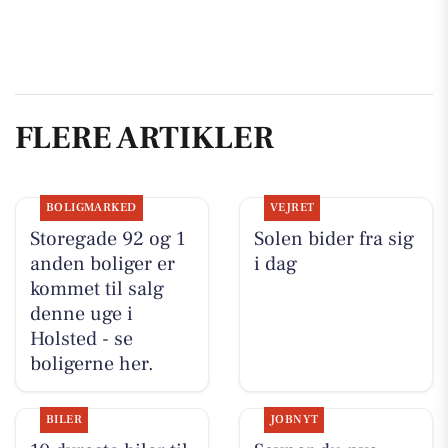
FLERE ARTIKLER
BOLIGMARKED
VEJRET
Storegade 92 og 1
Solen bider fra sig
anden boliger er
i dag
kommet til salg
denne uge i
Holsted - se
boligerne her.
BILER
JOBNYT