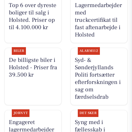
Top 6 over dyreste
Lagermedarbejder
boliger til salg i
med
Holsted. Priser op
truckcertifikat til
til 4.100.000 kr
fast aftenarbejde i
Holsted
BILER
ALARM112
De billigste biler i
Syd- &
Holsted - Priser fra
Sønderjyllands
39.500 kr
Politi fortsætter
efterforskningen i
sag om
færdselsdrab
JOBNYT
DET SKER
Engageret
Syng med i
lagermedarbejder
fællesskab i