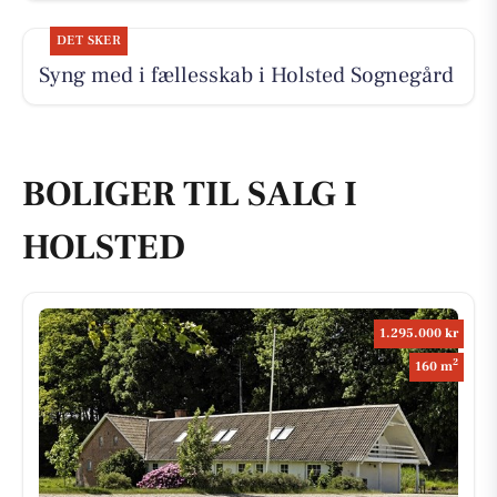
DET SKER
Syng med i fællesskab i Holsted Sognegård
BOLIGER TIL SALG I
HOLSTED
1.295.000 kr
2
160 m