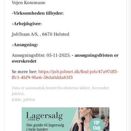
Vejen Kommune
-Virksomheden tilbyder:
-Arbejdsgiver:
JobTeam A/S, , 6670 Holsted
-Ansøgning:
Ansøgningsfrist: 05-11-2025;
- ansøgningsfristen er
overskredet
Se mere her:
https://job.jobnet.dk/find-job/47a97df3-
ffc1-4bf9-9be6-58da0dda83f3
Data er automatisk hentet fra eksterne kilder, herunder
JobNet.
Kilde: JobNet