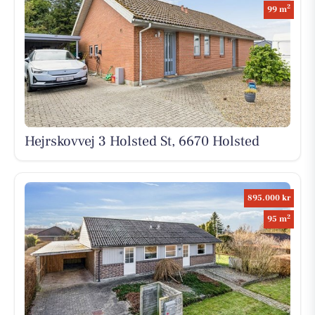
2
99 m
Hejrskovvej 3 Holsted St, 6670 Holsted
895.000 kr
2
95 m