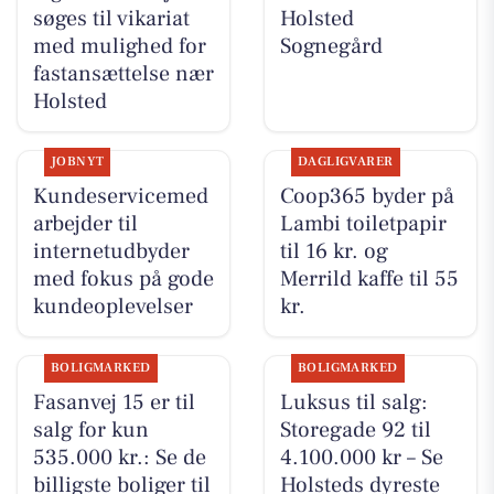
søges til vikariat
Holsted
med mulighed for
Sognegård
fastansættelse nær
Holsted
JOBNYT
DAGLIGVARER
Kundeservicemed
Coop365 byder på
arbejder til
Lambi toiletpapir
internetudbyder
til 16 kr. og
med fokus på gode
Merrild kaffe til 55
kundeoplevelser
kr.
BOLIGMARKED
BOLIGMARKED
Fasanvej 15 er til
Luksus til salg:
salg for kun
Storegade 92 til
535.000 kr.: Se de
4.100.000 kr – Se
billigste boliger til
Holsteds dyreste