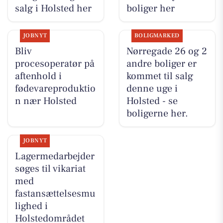
salg i Holsted her
boliger her
JOBNYT
BOLIGMARKED
Bliv
Nørregade 26 og 2
procesoperatør på
andre boliger er
aftenhold i
kommet til salg
fødevareproduktio
denne uge i
n nær Holsted
Holsted - se
boligerne her.
JOBNYT
Lagermedarbejder
søges til vikariat
med
fastansættelsesmu
lighed i
Holstedområdet