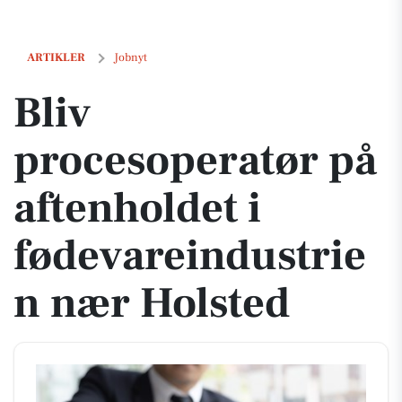
Bliv procesoperatør på aftenholdet i fødevareindustrien nær Holsted
ARTIKLER
Jobnyt
Bliv
procesoperatør på
aftenholdet i
fødevareindustrie
n nær Holsted