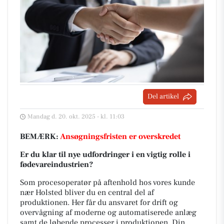
Del artikel
Mandag d. 20. okt. 2025 - kl. 11:03
BEMÆRK:
Ansøgningsfristen er overskredet
Er du klar til nye udfordringer i en vigtig rolle i
fødevareindustrien?
Som procesoperatør på aftenhold hos vores kunde
nær Holsted bliver du en central del af
produktionen. Her får du ansvaret for drift og
overvågning af moderne og automatiserede anlæg
samt de løbende processer i produktionen. Din