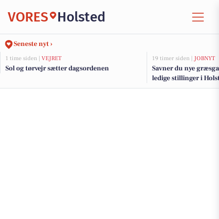
VORES
Holsted
Seneste nyt ›
1 time siden |
VEJRET
19 timer siden |
JOBNYT
Sol og tørvejr sætter dagsordenen
Savner du nye græsga
ledige stillinger i Ho