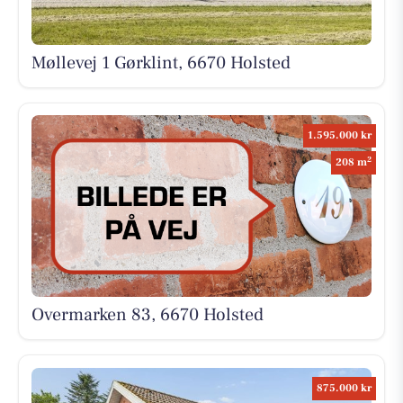
Møllevej 1 Gørklint, 6670 Holsted
1.595.000 kr
2
208 m
Overmarken 83, 6670 Holsted
875.000 kr