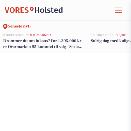
VORES
Holsted
Seneste nyt ›
8 timer siden |
BOLIGMARKED
16 timer siden |
VEJRET
Drømmer du om luksus? For 1.295.000 kr
Solrig dag med kølig 
er Overmarken 85 kommet til salg - Se den
og de dyreste boliger til salg her