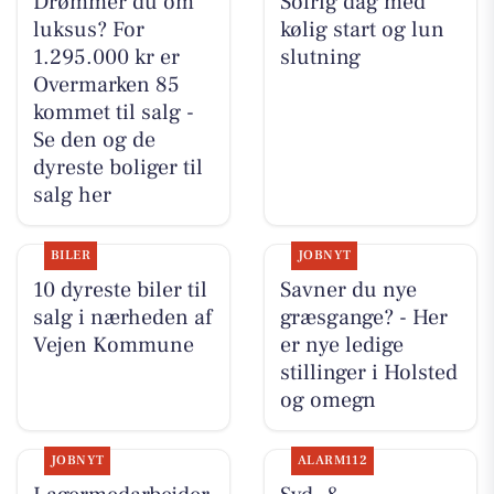
Drømmer du om
Solrig dag med
luksus? For
kølig start og lun
1.295.000 kr er
slutning
Overmarken 85
kommet til salg -
Se den og de
dyreste boliger til
salg her
BILER
JOBNYT
10 dyreste biler til
Savner du nye
salg i nærheden af
græsgange? - Her
Vejen Kommune
er nye ledige
stillinger i Holsted
og omegn
JOBNYT
ALARM112