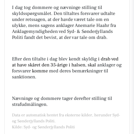
I dag tog dommere og nævninge stilling til
skyldsspørgsmålet. Den tiltaltes forsvarer udtalte
under retssagen, at der havde været tale om en
ulykke, mens sagens anklager Anemarie Haahr fra
Anklagemyndigheden ved Syd- & Sønderjyllands
Politi fandt det bevist, at der var tale om drab.
Efter den tiltalte i dag blev kendt skyldig
i drab ved
at have skåret den 35-årige i halsen
,
skal
anklager og
forsvarer
komme
med deres bemærkninger til
sanktionen.
Nævninge og dommere tager derefter stilling til
strafudmålingen.
Data er automatisk hentet fra eksterne kilder, herunder Syd-
og Sønderjyllands Politi.
Kilde: Syd- og Sønderjyllands Politi