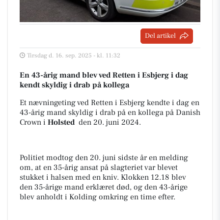
Del artikel
Tirsdag d. 16. sep. 2025 - kl. 11:32
En 43-årig mand blev ved Retten i Esbjerg i dag
kendt skyldig i drab på kollega
Et nævningeting ved Retten i Esbjerg kendte i dag en
43-årig mand skyldig i drab på en kollega på Danish
Crown i
Holsted
den 20. juni 2024.
Politiet modtog den 20. juni sidste år en melding
om, at en 35-årig ansat på slagteriet var blevet
stukket i halsen med en kniv. Klokken 12.18 blev
den 35-årige mand erklæret død, og den 43-årige
blev anholdt i Kolding omkring en time efter.