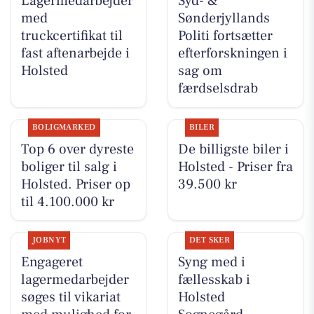
Lagermedarbejder
Syd- &
med
Sønderjyllands
truckcertifikat til
Politi fortsætter
fast aftenarbejde i
efterforskningen i
Holsted
sag om
færdselsdrab
BOLIGMARKED
BILER
Top 6 over dyreste
De billigste biler i
boliger til salg i
Holsted - Priser fra
Holsted. Priser op
39.500 kr
til 4.100.000 kr
JOBNYT
DET SKER
Engageret
Syng med i
lagermedarbejder
fællesskab i
søges til vikariat
Holsted