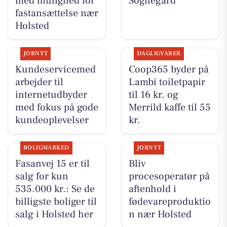
med mulighed for
Sognegård
fastansættelse nær
Holsted
JOBNYT
DAGLIGVARER
Kundeservicemed
Coop365 byder på
arbejder til
Lambi toiletpapir
internetudbyder
til 16 kr. og
med fokus på gode
Merrild kaffe til 55
kundeoplevelser
kr.
BOLIGMARKED
JOBNYT
Fasanvej 15 er til
Bliv
salg for kun
procesoperatør på
535.000 kr.: Se de
aftenhold i
billigste boliger til
fødevareproduktio
salg i Holsted her
n nær Holsted