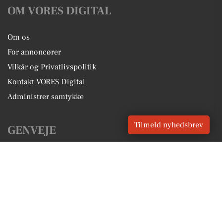
OM VORES DIGITAL
Om os
For annoncører
Vilkår og Privatlivspolitik
Kontakt VORES Digital
Administrer samtykke
Tilmeld nyhedsbrev
GENVEJE
Seneste nyt fra Holsted
Vores lokale erhverv
Kalenderen for Holsted
Fakta om Holsted
Erhvervsartikler