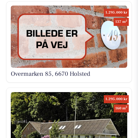
1.295.000 kr
2
137 m
Overmarken 85, 6670 Holsted
1.295.000 kr
2
160 m